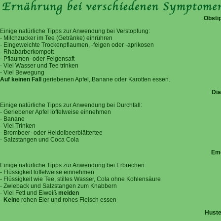
Obstip
Einige natürliche Tipps zur Anwendung bei Verstopfung:
- Milchzucker im Tee (Getränke) einrühren
- Eingeweichte Trockenpflaumen, -feigen oder -aprikosen
- Rhabarberkompott
- Pflaumen- oder Feigensaft
- Viel Wasser und Tee trinken
- Viel Bewegung
Auf keinen Fall
geriebenen Apfel, Banane oder Karotten essen.
Dia
Einige natürliche Tipps zur Anwendung bei Durchfall:
- Geriebener Apfel löffelweise einnehmen
- Banane
- Viel Trinken
- Brombeer- oder Heidelbeerblättertee
- Salzstangen und Coca Cola
Eme
Einige natürliche Tipps zur Anwendung bei Erbrechen:
- Flüssigkeit löffelweise einnehmen
- Flüssigkeit wie Tee, stilles Wasser, Cola ohne Kohlensäure
- Zwieback und Salzstangen zum Knabbern
- Viel Fett und Eiweiß
meiden
-
Keine
rohen Eier und rohes Fleisch essen
Huste