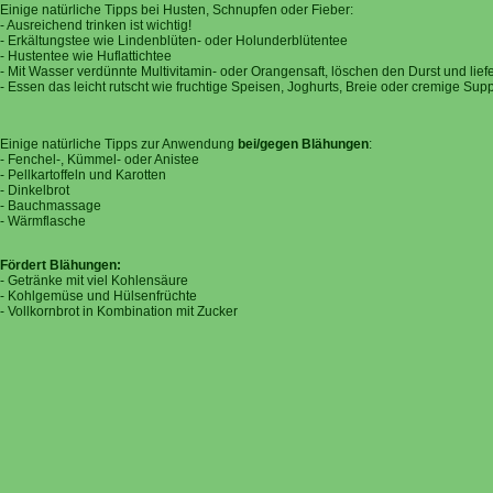
Einige natürliche Tipps bei Husten, Schnupfen oder Fieber:
- Ausreichend trinken ist wichtig!
- Erkältungstee wie Lindenblüten- oder Holunderblütentee
- Hustentee wie Huflattichtee
- Mit Wasser verdünnte Multivitamin- oder Orangensaft, löschen den Durst und lief
- Essen das leicht rutscht wie fruchtige Speisen, Joghurts, Breie oder cremige Sup
Einige natürliche Tipps zur Anwendung
bei/gegen Blähungen
:
- Fenchel-, Kümmel- oder Anistee
- Pellkartoffeln und Karotten
- Dinkelbrot
- Bauchmassage
- Wärmflasche
Fördert Blähungen:
- Getränke mit viel Kohlensäure
- Kohlgemüse und Hülsenfrüchte
- Vollkornbrot in Kombination mit Zucker