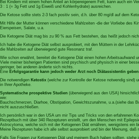
Bei Kindern mit einem hohen Anteil an körpereigenem Fett, kann auch ein Ver
3 : 1 (= 3g Fett und 1g Eiweiß und Kohlenhydrate) ausreichen.
Die Ketose sollte stets 2-3 fach positiv sein, d.h. über 80 mg/dl auf dem Ket
Mit Hilfe der Mutter können verschiedene Mahlzeiten -die der Vorliebe des 
Eierspeisen, Salate, u.a.
Die Ketogene Diät mag bis zu 90 % aus Fett bestehen, das heißt jedoch nich
Ich habe die Ketogene Diät selbst ausprobiert, mit den Müttern in der Lehrk
die Mahlzeiten auf überwiegend gute Resonanz traf.
Wie schon erwähnt, bereitet die Ketogene Diät einen hohen Arbeitsaufwand und
Viele meiner bisherigen Patienten sind psychisch und physisch in einer bess
geringer, bei anderen änderte sich nichts.
Eine
Erfolgsgarantie kann jedoch weder Arzt noch Diätassistentin geben
Die notwendigen
Ketostix
(welche zur Kontrolle der Ketose notwendig sind) 
in Ihrer Apotheke.
Systematische prospektive Studien
(überwiegend aus den USA) hinsichtlic
wie:
Bauchschmerzen, Diarhoe, Obstipation, Gewichtszunahme, u.a.(siehe das Buch 
nicht auszuschließen.
Ich persönlich war in den USA um mir Tips und Tricks von den erfahrenen Ko
Rezeptbuch mit über 340 Rezepturen erstellt, um den Menschen mit Epilepsi
Astrocytoma, welche sich mit der Ketogenen Diät ernähren, wenigstens ein 
Meine Rezepturen habe ich alle selbst ausprobiert und bin der Meinung, d
Falls Sie Fragen zur Ketogenen Diät und meinem Buch haben sollten, stehe i