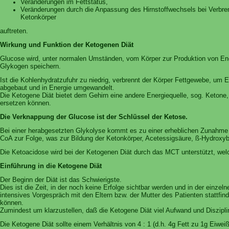
Veränderungen im Fettstatus,
Veränderungen durch die Anpassung des Hirnstoffwechsels bei Verbre
Ketonkörper
auftreten.
Wirkung und Funktion der Ketogenen Diät
Glucose wird, unter normalen Umständen, vom Körper zur Produktion von E
Glykogen speichern.
Ist die Kohlenhydratzufuhr zu niedrig, verbrennt der Körper Fettgewebe, um
E
abgebaut und in Energie umgewandelt.
Die Ketogene Diät bietet dem Gehirn eine andere Energiequelle, sog. Ketone,
ersetzen können.
Die Verknappung der Glucose ist der Schlüssel der Ketose.
Bei einer herabgesetzten Glykolyse kommt es zu einer erheblichen Zunahme 
CoA zur Folge, was zur Bildung der Ketonkörper, Acetessigsäure, ß-Hydroxyb
Die Ketoacidose wird bei der Ketogenen Diät durch das MCT unterstützt, welch
Einführung in die Ketogene Diät
Der Beginn der Diät ist das Schwierigste.
Dies ist die Zeit, in der noch keine Erfolge sichtbar werden und in der einzel
intensives Vorgespräch mit den Eltern bzw. der Mutter des Patienten stattf
können.
Zumindest um klarzustellen, daß die Ketogene Diät viel Aufwand und Disziplin 
Die Ketogene Diät sollte einem Verhältnis von 4 : 1 (d.h. 4g Fett zu 1g Eiwe