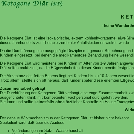
K E T
- keine Wunderthe
Die Ketogene Diät ist eine isokalorische, extrem kohlenhydratarme, eiweißlim
dieses Jahrhunderts zur Therapie zerebraler Anfallsleiden entwickelt wurde.
Da die Durchführung eine ausgeprägte Disziplin mit genauer Berechnung und 
Kindern eingesetzt, bei denen die medikamentöse Behandlung keine wesentl
Die Ketogene Diät wird meistens bei Kindern im Alter von 1-9 Jahren angewand
Diät selten praktiziert, da die Eßgewohnheiten dieser Kinder bereits festge
Die Akzeptanz des fetten Essens liegt bei Kindern bis zu 10 Jahren wesentli
Trotz allem, stellte sich oft heraus, daß Kinder später diese erlernten Eßge
Zusammenarbeit gefragt
Die Durchführung der Ketogenen Diät verlangt eine enge Zusammenarbeit zwisch
ausgerichteten Klinik mit kompetenten Fachpersonal durchgeführt werden.
Sie kann und sollte
keinesfalls ohne
ärztlicher Kontrolle zu Hause
"ausgetes
Wirk
Der genaue Wirkmechanismus der Ketogenen Diät ist bisher nicht bekannt.
Spekuliert wird, daß über die Acidose
Veränderungen im Salz - Wasserhaushalt,