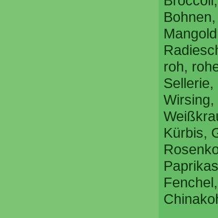
Broccoli
Bohnen, 
Mangold,
Radiesch
roh, roh
Sellerie,
Wirsing,
Weißkrau
Kürbis, 
Rosenko
Paprikas
Fenchel,
Chinakoh