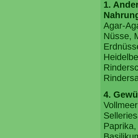
1. Ande
Nahrung
Agar-Ag
Nüsse, 
Erdnüss
Heidelb
Rindersc
Rindersa
4. Gewü
Vollmeer
Sellerie
Paprika,
Basiliku