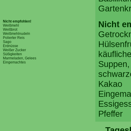
Gartenkr
Nicht empfohlen!
Nicht e
Weißmehl
Weißbrot
Getrock
Weißmehlnudeln
Polierter Reis
Hülsenfr
Sago
Erdnüsse
Weißer Zucker
käuflich
Süßigkeiten
Marmeladen, Gelees
Suppen,
Eingemachtes
schwarze
Kakao
Eingema
Essiges
Pfeffer
Tagesk