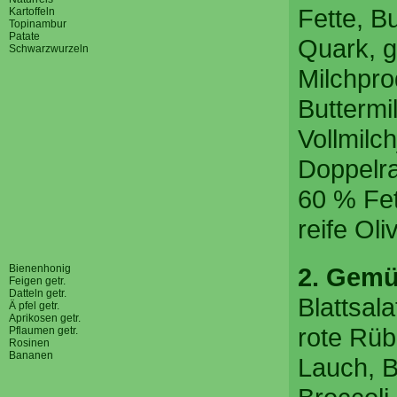
Fette, B
Kartoffeln
Topinambur
Patate
Quark, 
Schwarzwurzeln
Milchpro
Buttermi
Vollmilch
Doppelr
60 % Fett
reife Oli
Bienenhonig
2. Gemü
Feigen getr.
Datteln getr.
Blattsala
Ä pfel getr.
Aprikosen getr.
rote Rüb
Pflaumen getr.
Rosinen
Bananen
Lauch, 