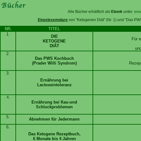
Alle Bücher erhältlich als
Ebook
unter:
www
Einzelexemplare
von "Ketogenen Diät" (Nr. 1) und "Das PWS
NR.
TITEL
1.
DIE
Für e
KETOGENE
DIÄT
und
2.
Das PWS Kochbuch
(Prader Willi Syndrom)
Rezept
3.
Ernährung bei
Lactoseintoleranz
4.
Ernährung bei Kau-und
Schluckproblemen
5.
Abnehmen für Jedermann
6.
Das Ketogene Rezeptbuch,
6 Monate bis 4 Jahren