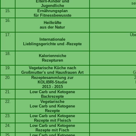
Eltern-Kinder und
se
Jugendliche
15.
Ernährungsplan
für Fitnessbewusste
16.
Heilkräfte
aus der Natur
17.
Übe
Internationale
Lieblingsgerichte und -Rezepte
18.
Kalorienreiche
Rezepturen
19.
Vegetarische Küche nach
Großmutter's und Hausfrauen Art
G
20.
Rezeptesammlung zur
KOLIBRI-Studie
2013 - 2015
21.
Low Carb und Ketogene
Backrezepte
22.
Vegetarische
Low Carb und Ketogene
Rezepte
23.
Low Carb und Ketogene
Rezepte mit Fleisch
24.
Low Carb und Ketogene
Rezepte mit Fisch
25.
Low Carb und Ketogene